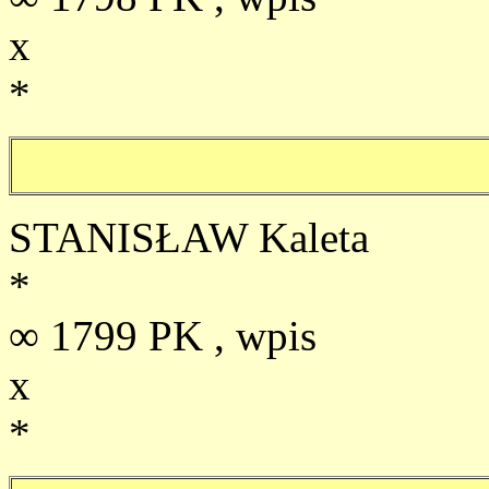
x
*
STANISŁAW Kaleta
*
∞ 1799 PK , wpis
x
*