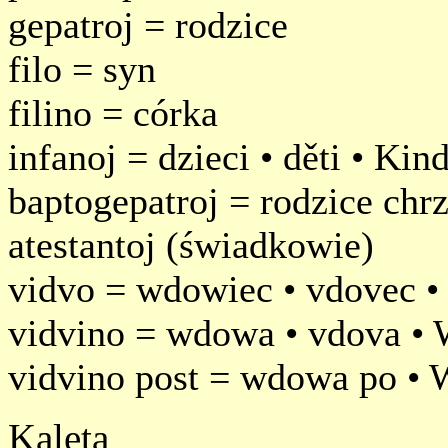
gepatroj = rodzice
filo = syn
filino = córka
infanoj = dzieci • děti • Kin
baptogepatroj = rodzice chrz
atestantoj (świadkowie)
vidvo = wdowiec • vdovec •
vidvino = wdowa • vdova •
vidvino post = wdowa po • 
Kaleta