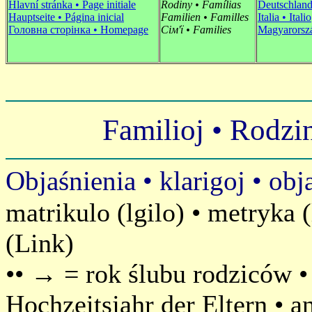
Hlavní stránka •
P
age initiale
Rodiny • Famílias
Deutschland
Hauptseite • Página inicial
Familien • Familles
Italia • Italio
Головна сторінка • Homepage
Сім'ї • Families
Magyarorsz
Familioj • Rodzi
Objaśnienia • klarigoj • obj
matrikulo (lgilo) • metryka 
(Link)
•• → = rok ślubu rodziców • 
Hochzeitsjahr der Eltern
•
a