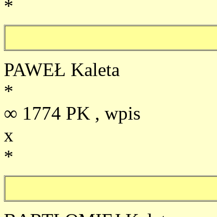
*
PAWEŁ Kaleta
*
∞ 1774 PK , wpis
x
*