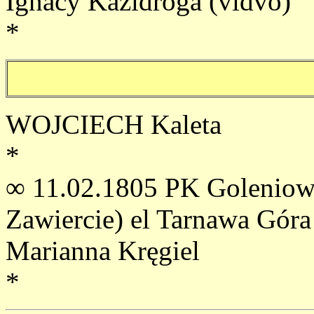
Ignacy Kazidroga (vidvo)
*
WOJCIECH Kaleta
*
∞ 11.02.1805 PK Goleniow
Zawiercie) el Tarnawa Góra
Marianna Kręgiel
*