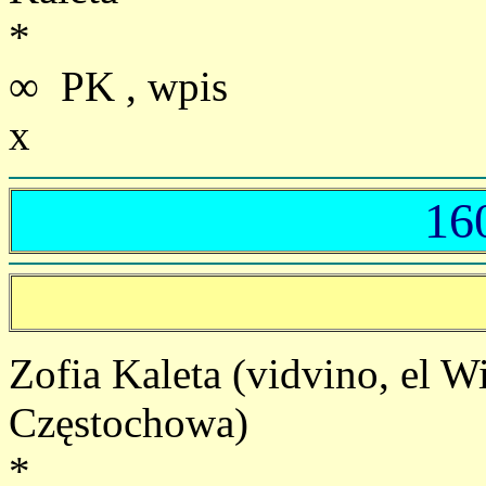
*
∞ PK , wpis
x
16
Zofia Kaleta (vidvino, el 
Częstochowa)
*