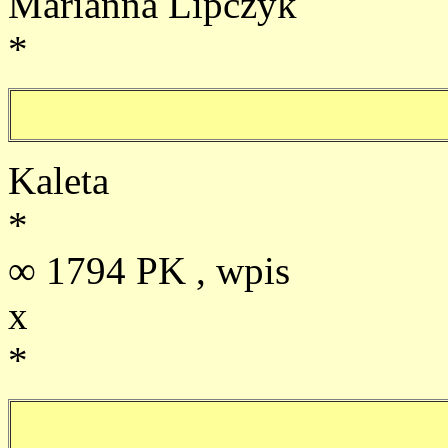
Marianna Lipczyk
*
Kaleta
*
∞ 1794 PK , wpis
x
*