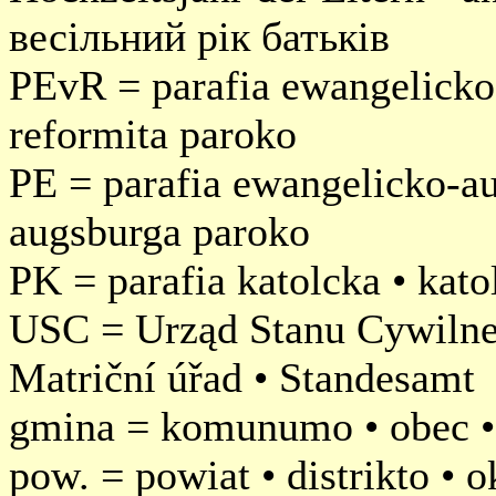
весільний рік батьків
PEvR = parafia ewangelicko
reformita paroko
PE = parafia ewangelicko-au
augsburga paroko
PK = parafia katolcka • kato
USC = Urząd Stanu Cywilnego
Matriční úřad • Standesamt
gmina = komunumo • obec 
pow. = powiat • distrikto • o