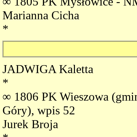
∞ 1805 PK Mysłowice - NM
Marianna Cicha
*
JADWIGA Kaletta
*
∞ 1806 PK Wieszowa (gmin
Góry), wpis 52
Jurek Broja