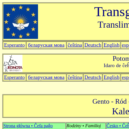
Trans
Translim
Esperanto
беларуская мова
čeština
Deutsch
English
esp
Potom
Idaro de ĉeĥ
Esperanto
беларуская мова
čeština
Deutsch
English
esp
Gento - Ród 
Kale
Strona główna • Ĉefa paĝo
Rodziny • Familioj
Česko • Ĉeĥ