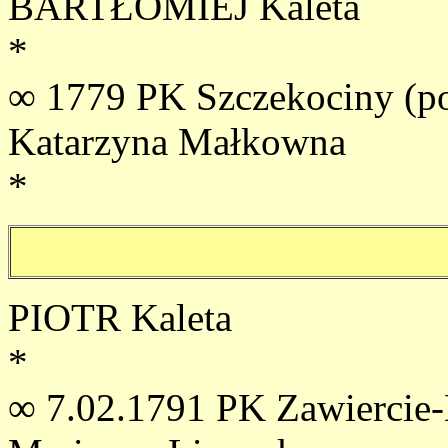
BARTŁOMIEJ Kaleta
*
∞ 1779 PK Szczekociny (po
Katarzyna Małkowna
*
PIOTR Kaleta
*
∞ 7.02.1791 PK Zawierci