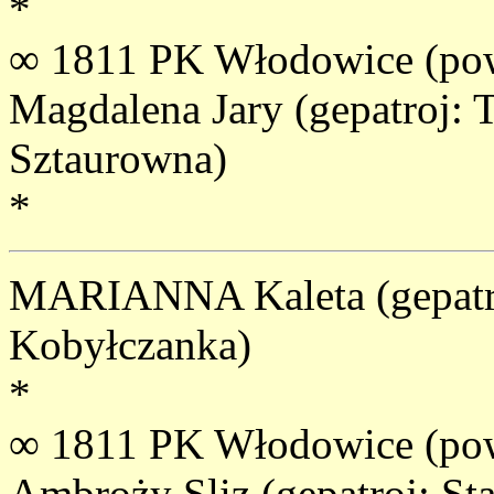
*
∞ 1811 PK Włodowice (pow.
Magdalena Jary (gepatroj: 
Sztaurowna)
*
MARIANNA Kaleta (gepatro
Kobyłczanka)
*
∞ 1811 PK Włodowice (pow.
Ambroży Sliz (gepatroj: St