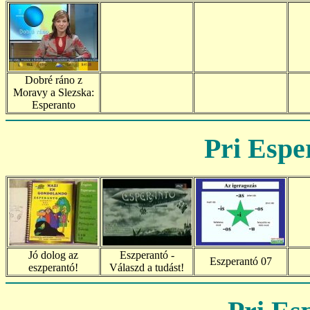
Dobré ráno z
Moravy a Slezska:
Esperanto
Pri Espe
Jó dolog az
Eszperantó -
Eszperantó 07
eszperantó!
Válaszd a tudást!