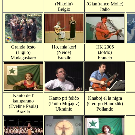
(Nikolin)
(Gianfranco Molle)
Belgio
Italio
Granda festo
Ho, mia kor!
IJK 2005
(Ligilo)
(Neide)
(JoMo)
Madagaskaro
Brazilo
Francio
Kanto de l'
Kanto pri feliĉo
Knaboj el la nigra
kamparano
(Paŭlo Moĵajev)
(Georgo Handzlik)
(Eveline Paula)
Ukrainio
Pollando
Brazilo