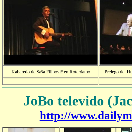
Kabaredo de Saŝa Filipoviĉ en Roterdamo
Prelego de H
JoBo televido (Ja
http://www.dailym