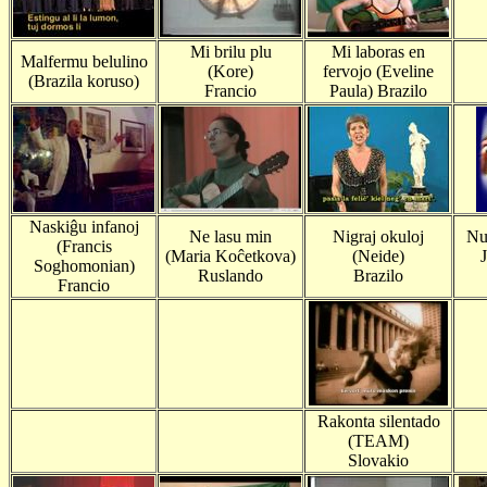
Mi brilu plu
Mi laboras en
Malfermu belulino
(Kore)
fervojo (Eveline
(Brazila koruso)
Francio
Paula) Brazilo
Naskiĝu infanoj
Ne lasu min
Nigraj okuloj
Nu
(Francis
(Maria Koĉetkova)
(Neide)
Soghomonian)
Ruslando
Brazilo
Francio
Rakonta silentado
(TEAM)
Slovakio