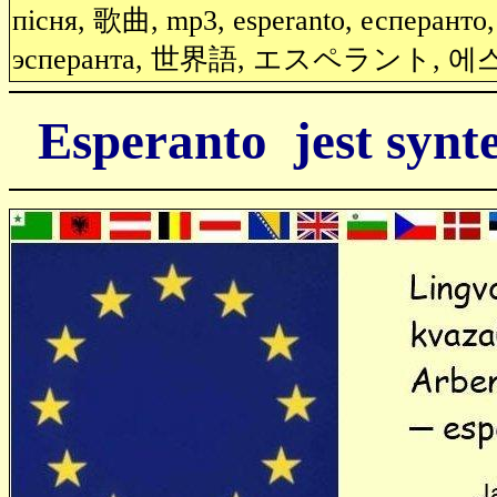
пісня, 歌曲, mp3, esperanto, есперанто,
эсперанта, 世界語, エスペラント, 
Esperanto jest synt