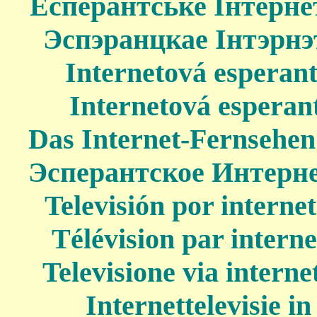
Есперантське Інтернет
Эспэранцкае Інтэрнэ
Internetová esperants
Internetová esperant
Das Internet-Fernsehen 
Эсперантское Интерне
Televisión por interne
Télévision par interne
Televisione via interne
Internettelevisie i