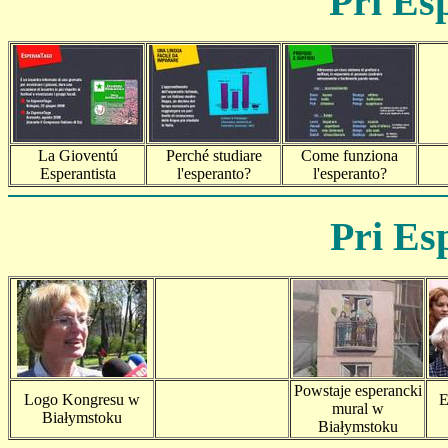
Pri Esp
La Gioventú
Perché studiare
Come funziona
Esperantista
l'esperanto?
l'esperanto?
Pri Es
Powstaje esperancki
Logo Kongresu w
E
mural w
Białymstoku
Białymstoku