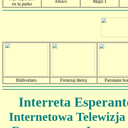
Aboco
Majzi 1
en la parko
Bildvortaro
Frenezaj literoj
Parolanta ho
Interreta Esperant
Internetowa Telewizja