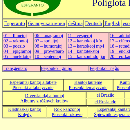
Poliglota
Esperanto
беларуская мова
čeština
Deutsch
English
esp
01 ‒ filmetoj
06 ‒ anagramoj
11 ‒ vesperoj
16 ‒ aŭdiol
02 ‒ rakontoj
07 ‒ spritaĵoj
12 ‒ karaokeoj kfn
17 ‒ cifere
03 ‒ poezio
08 ‒ humoraĵoj
13 ‒ karaokeoj mp4
18 ‒ retrad
04 ‒ epigramoj
09 ‒ proverbaro
14 ‒ kantotekstoj
19 ‒ encik
05 ‒ anekdotoj
10 ‒ sentencoj
15 ‒ kanzonludoj jar
20 ‒ eo-ka
Transgentaro
Fejsbuko - grupo
Fejsbuko - paĝo
Esperantaj kantoj alfabete
Kantoj laŭteme
Kanti
Piosenki alfabetycznie
Piosenki tematycznie
Piosen
el Brazilo
Diverslandaj albumoj
Albumy z różnych krajów
el Ruslando
Kristnaskaj kantoj
Rok-kanzonoj
Esperantaj kantar
Kolędy
Piosenki rokowe
Śpiewniki esperanc