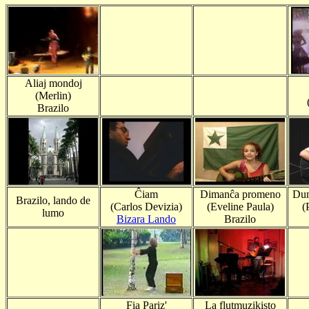
Aliaj mondoj
(Merlin)
Brazilo
Ĉiam
Dimanĉa promeno
Dum
Brazilo, lando de
(Carlos Devizia)
(Eveline Paula)
(P
lumo
Bizara Lando
Brazilo
Fia Pariz'
La flutmuzikisto