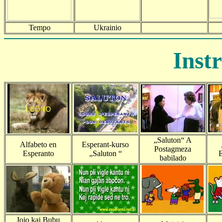
Tempo
Ukrainio
Inst
„Saluton“ A
Alfabeto en
Esperant-kurso
Postagmeza
Esperanto
„Saluton “
E
babilado
Jojo kaj Bubu