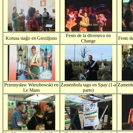
Festo de la diverseco en
Korusa staĝo en Greziljono
Festo d
Change
Przemysław Wierzbowski en
Zamenhofa tago en Spay (1-a
Zamenho
Le Mans
parto)