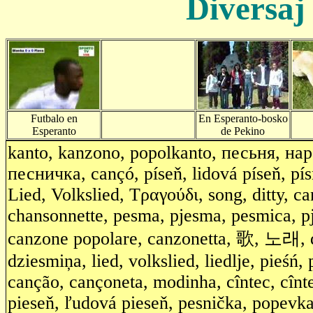
Diversaj
Futbalo en
En Esperanto-bosko
Esperanto
de Pekino
kanto, kanzono, popolkanto, песьня, на
песничкa, cançó, píseň, lidová píseň, pís
Lied, Volkslied, Τραγούδι, song, ditty, ca
chansonnette, pesma, pjesma, pesmica, pj
canzone popolare, canzonetta, 歌, 노래, da
dziesmiņa, lied, volkslied, liedlje, pieśń
canção, cançoneta, modinha, cîntec, cînt
pieseň, ľudová pieseň, pesnička, popevk