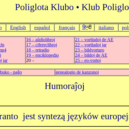
Poliglota Klubo • Klub Poliglo
h
English
español
français
हिन
्दी
italiano
pol
16 ‒ aŭdiolibroj
21 ‒ vortludoj de AE
kfn
17 ‒ cifereclibroj
22 ‒ vortludoj jar
 mp4
18 ‒ retradio
23 ‒ bildvortaro
j
19 ‒ enciklopedio
24 ‒ bildoj de AE
 jar
20 ‒
25 ‒ eo-vortoj
sbuko - paĝo
genealogio de kanzonoj
Humoraĵoj
ranto jest syntezą języków europej