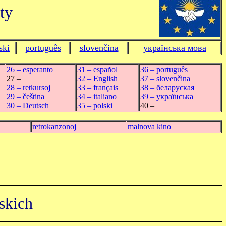
ty
ski
português
slovenčina
українська мова
26 ‒ esperanto
31 ‒ español
36 ‒ português
27 ‒
32 ‒ English
37 ‒ slovenčina
28 ‒ retkursoj
33 ‒ français
38 ‒ беларуская
29 ‒ čeština
34 ‒ italiano
39 ‒ українська
30 ‒ Deutsch
35 ‒ polski
40 ‒
retrokanzonoj
malnova kino
skich