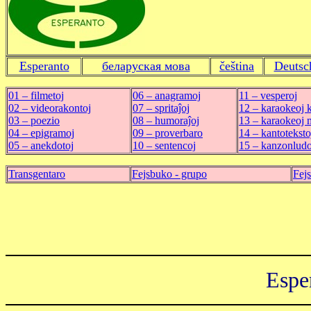
Esperanto
беларуская мова
čeština
Deutsc
01 ‒ filmetoj
06 ‒ anagramoj
11 ‒ vesperoj
02 ‒ videorakontoj
07 ‒ spritaĵoj
12 ‒ karaokeoj 
03 ‒ poezio
08 ‒ humoraĵoj
13 ‒ karaokeoj
04 ‒ epigramoj
09 ‒ proverbaro
14 ‒ kantoteksto
05 ‒ anekdotoj
10 ‒ sentencoj
15 ‒ kanzonludoj
Transgentaro
Fejsbuko - grupo
Fej
Espe