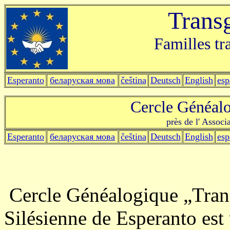
Trans
Familles tr
Esperanto
беларуская мова
čeština
Deutsch
English
esp
Cercle Généal
près de l' Associ
Esperanto
беларуская мова
čeština
Deutsch
English
esp
Cercle Généalogique „Trans
Silésienne de Esperanto est 