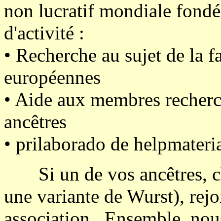
non lucratif mondiale
fondé
d'activité :
•
Recherche au sujet de la 
européennes
•
Aide aux membres recher
ancêtres
•
prilaborado de helpmaterial
Si un de vos ancêtres, che
une
variante de Wurst),
rej
associ
ation. Ensemble, nous 