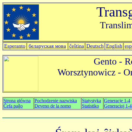
Trans
Translim
Esperanto
беларуская мова
čeština
Deutsch
English
esp
Gento - R
Worsztynowicz - Or
Strona główna
Pochodzenie nazwiska
Statystyka
Generacje 1-4
Ĉefa paĝo
Deveno de la nomo
Statistiko
Generacioj 1-4