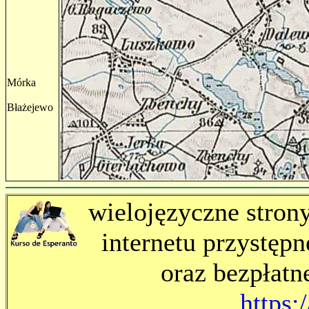
Mórka
Błażejewo
wielojęzyczne stron
internetu przystępn
oraz bezpłatn
https:/