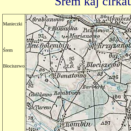
Śrem kaj ĉirkaŭ
Manieczki
Śrem
Błociszewo