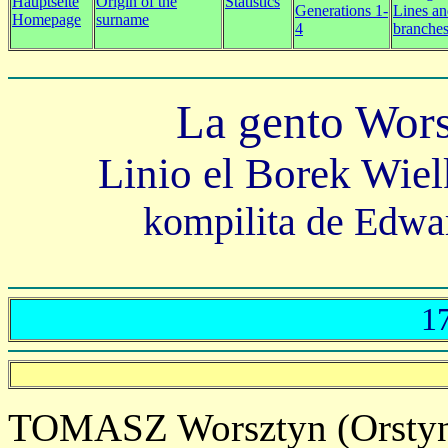
Hauptseite
Origin of the
Statistics
Generations 1-
Lines a
Homepage
surname
4
branche
La gento Wor
Linio el Borek Wiel
kompilita de Edwa
1
TOMASZ Worsztyn (Orstyn) 