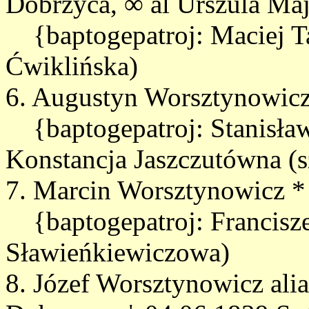
Dobrzyca, ∞ al Urszula Ma
{baptogepatroj: Maciej T
Ćwiklińska)
6. Augustyn Worsztynowicz
{baptogepatroj: Stanisła
Konstancja Jaszczutówna (s
7. Marcin Worsztynowicz *
{baptogepatroj: Francisze
Sławieńkiewiczowa)
8. Józef Worsztynowicz ali