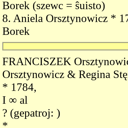
Borek (szewc = ŝuisto)
8. Aniela Orsztynowicz * 1
Borek
FRANCISZEK Orsztynowicz 
Orsztynowicz & Regina St
* 1784,
I ∞ al
? (gepatroj: )
*