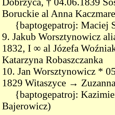
Dobrzyca, † 04.06.1839 So
Boruckie al Anna Kaczmarek
{baptogepatroj: Maciej S
9. Jakub Worsztynowicz ali
1832, I ∞ al Józefa Woźnia
Katarzyna Robaszczanka
10. Jan Worsztynowicz * 05
1829 Witaszyce → Zuzanna
{baptogepatroj: Kazimier
Bajerowicz)