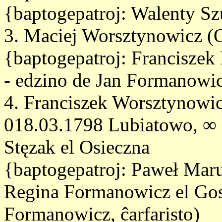
{baptogepatroj: Walenty S
3. Maciej Worsztynowicz (
{baptogepatroj: Francisze
- edzino de Jan Formanowicz
4. Franciszek Worsztynowic
018.03.1798 Lubiatowo, ∞ 
Stęzak el Osieczna
{baptogepatroj: Paweł Maru
Regina Formanowicz el Gos
Formanowicz, ĉarfaristo)