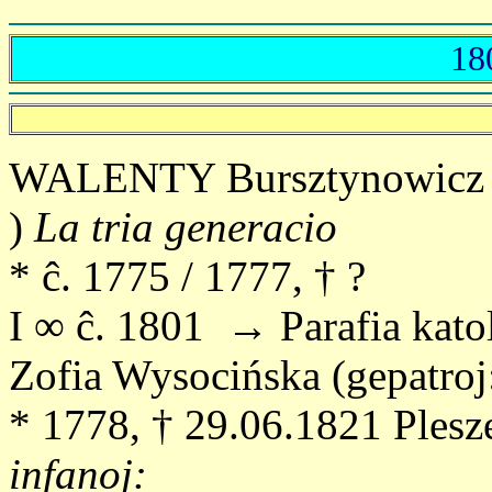
18
WALENTY Bursztynowicz (m
)
La tria generacio
* ĉ. 1775 / 1777, † ?
I ∞ ĉ. 1801 → Parafia katol
Zofia Wysocińska (gepatroj:
* 1778, † 29.06.1821 Ples
infanoj: