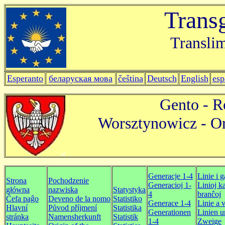
Trans
Translim
Esperanto
беларуская мова
čeština
Deutsch
English
esp
Gento - R
Worsztynowicz - Or
Generacje 1-4
Linie i g
Strona
Pochodzenie
Generacioj 1-
Linioj ka
główna
nazwiska
Statystyka
4
branĉoj
Ĉefa paĝo
Deveno de la nomo
Statistiko
Generace 1-4
Linie a 
Hlavní
Původ příjmení
Statistika
Generationen
Linien 
stránka
Namensherkunft
Statistik
1-4
Zweige