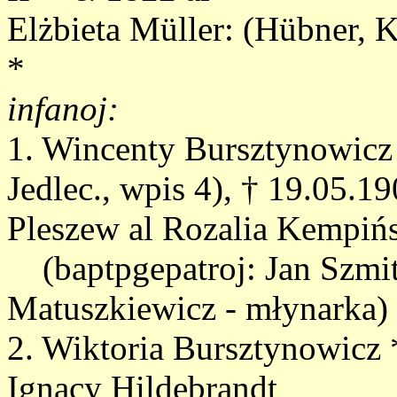
Elżbieta Müller: (Hübner, K
*
infanoj:
1. Wincenty Bursztynowicz
Jedlec., wpis 4), † 19.05.1
Pleszew al Rozalia Kempiń
(baptpgepatroj: Jan Szmit
Matuszkiewicz - młynarka)
2. Wiktoria Bursztynowicz 
Ignacy Hildebrandt