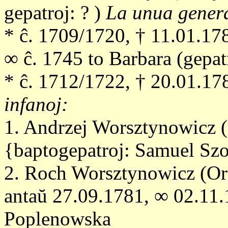
gepatroj: ? )
La unua gener
* ĉ. 1709/1720, † 11.01.178
∞ ĉ. 1745 to Barbara (gepatr
* ĉ. 1712/1722, † 20.01.178
infanoj:
1. Andrzej Worsztynowicz (
{baptogepatroj: Samuel Sz
2. Roch Worsztynowicz (Or
antaŭ 27.09.1781, ∞ 02.11
Poplenowska