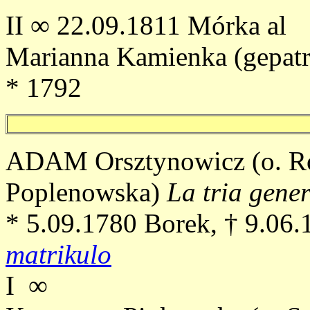
II ∞ 22.09.1811 Mórka al
Marianna Kamienka (gepatro
* 1792
ADAM Orsztynowicz (o. Ro
Poplenowska)
La tria gen
* 5.09.1780 Borek, † 9.06
matrikulo
I ∞