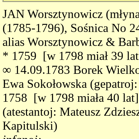
JAN Worsztynowicz (młynar
(1785-1796), Sośnica No 24
alias Worsztynowicz & Bar
* 1759 [w 1798 miał 39 lat]
∞ 14.09.1783 Borek Wielko
Ewa Sokołowska (gepatroj:
1758 [w 1798 miała 40 lat]
(atestantoj: Mateusz Zdzie
Kapitulski)