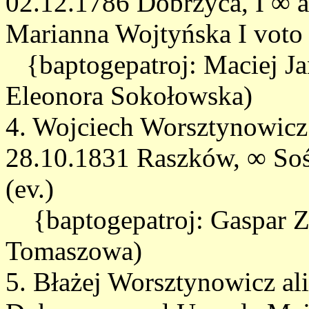
02.12.1786 Dobrzyca, I ∞ al
Marianna Wojtyńska I voto
{baptogepatroj: Maciej Ja
Eleonora Sokołowska)
4. Wojciech Worsztynowicz
28.10.1831 Raszków, ∞ Soś
(ev.)
{baptogepatroj: Gaspar Z
Tomaszowa)
5. Błażej Worsztynowicz al