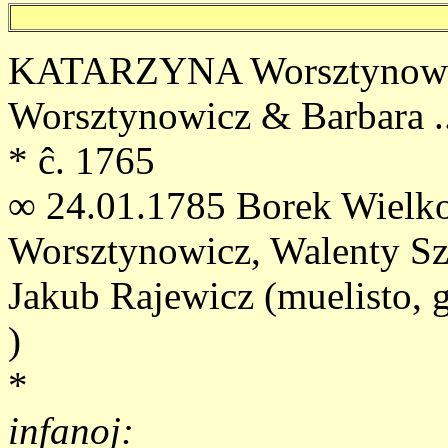
KATARZYNA Worsztynowicz
Worsztynowicz & Barbara ..
* ĉ. 1765
∞ 24.01.1785 Borek Wielkop
Worsztynowicz, Walenty Szu
Jakub Rajewicz (muelisto, g
)
*
infanoj: