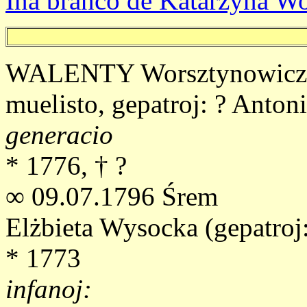
Ina branĉo de Katarzyna W
WALENTY Worsztynowicz al
muelisto, gepatroj: ? Anto
generacio
* 1776, † ?
∞ 09.07.1796 Śrem
Elżbieta Wysocka (gepatroj:
* 1773
infanoj: