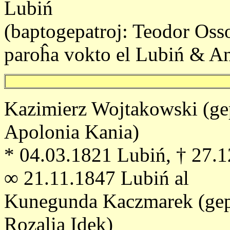
Lubiń
(baptogepatroj: Teodor Oss
paroĥa vokto el Lubiń & 
Kazimierz Wojtakowski (ge
Apolonia Kania)
* 04.03.1821 Lubiń, † 27.
∞ 21.11.1847 Lubiń al
Kunegunda Kaczmarek (gepa
Rozalia Idek)