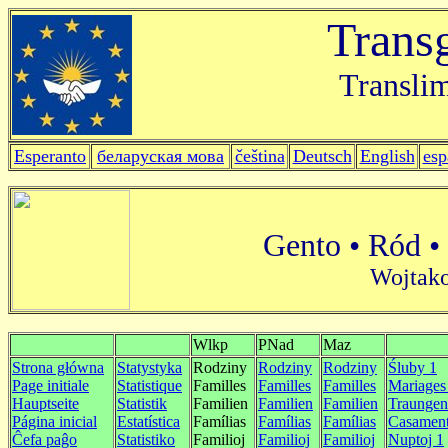
Trans
Translim
Esperanto
беларуская мова
čeština
Deutsch
English
esp
Gento • Ród • 
Wojtako
Wlkp
PNad
Maz
Strona główna
Statystyka
Rodziny
Rodziny
Rodziny
Śluby 1
P
age initiale
Statistique
Familles
Familles
Familles
Mariages
Hauptseite
Statistik
Familien
Familien
Familien
Traungen
Página inicial
Estatística
Famílias
Famílias
Famílias
Casament
Ĉefa paĝo
Statistiko
Familioj
Familioj
Familioj
Nuptoj 1