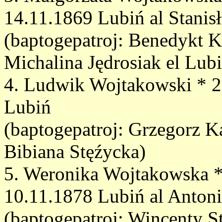
14.11.1869 Lubiń al Stanis
(baptogepatroj: Benedykt 
Michalina Jędrosiak el Lub
4. Ludwik Wojtakowski * 2
Lubiń
(baptogepatroj: Grzegorz K
Bibiana Stęźycka)
5. Weronika Wojtakowska *
10.11.1878 Lubiń al Anton
(baptogepatroj: Wincenty St