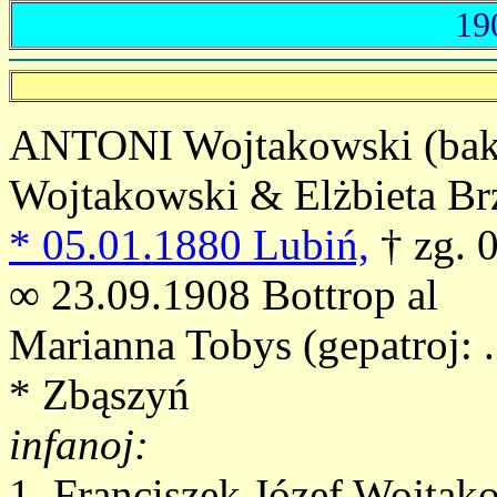
19
ANTONI Wojtakowski (bakis
Wojtakowski & Elżbieta B
* 05.01.1880 Lubiń,
† zg. 
∞ 23.09.1908 Bottrop al
Marianna Tobys (gepatroj: ..
* Zbąszyń
infanoj:
1. Franciszek Józef Wojtak