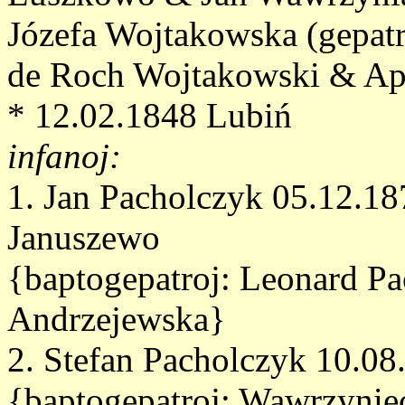
Józefa Wojtakowska (gepatr
de Roch Wojtakowski & Ap
* 12.02.1848 Lubiń
infanoj:
1. Jan Pacholczyk 05.12.1
Januszewo
{baptogepatroj: Leonard P
Andrzejewska}
2. Stefan Pacholczyk 10.0
{baptogepatroj: Wawrzynie