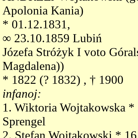
Apolonia Kania)
* 01.12.1831,
∞ 23.10.1859 Lubiń
Józefa Stróżyk I voto Góral
Magdalena))
* 1822 (? 1832) , † 1900
infanoj:
1. Wiktoria Wojtakowska *
Sprengel
2. Stefan Wojtakowski * 