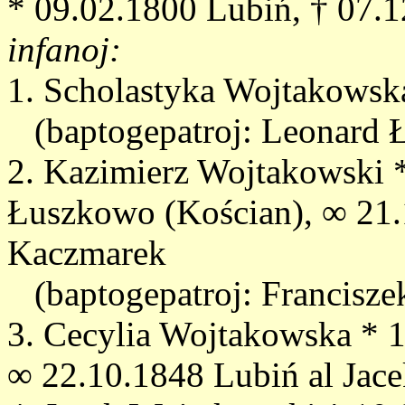
* 09.02.1800 Lubiń, † 07.
infanoj:
1. Scholastyka Wojtakowsk
(baptogepatroj: Leonard
2. Kazimierz Wojtakowski 
Łuszkowo (Kościan), ∞ 21
Kaczmarek
(baptogepatroj: Francisze
3. Cecylia Wojtakowska * 
∞ 22.10.1848 Lubiń al Jace