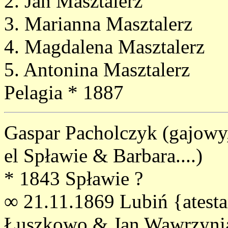
2. Jan Masztalerz
3. Marianna Masztalerz
4. Magdalena Masztalerz
5. Antonina Masztalerz
Pelagia * 1887
Gaspar Pacholczyk (gajowy
el Spławie & Barbara....)
* 1843 Spławie ?
∞ 21.11.1869 Lubiń {atesta
Łuszkowo & Jan Wawrzynia