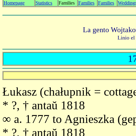
Homepage
Statistics
Families
Families
Families
Weddings
La gento Wojtako
Linio el
1
Łukasz (chałupnik = cottager
* ?, † antaŭ 1818
∞ a. 1777 to Agnieszka (gep
* ?, † antaŭ 1818