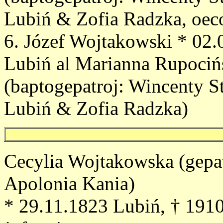
Lubiń & Zofia Radzka, oec
6. Józef Wojtakowski * 02
Lubiń al Marianna Rupociń
(baptogepatroj: Wincenty St
Lubiń & Zofia Radzka)
Cecylia Wojtakowska (gepa
Apolonia Kania)
* 29.11.1823 Lubiń, † 191