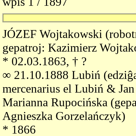
wpis 1 / 1897
JÓZEF Wojtakowski (robotn
gepatroj: Kazimierz Wojt
* 02.03.1863, † ?
∞ 21.10.1888 Lubiń (edziĝa
mercenarius el Lubiń & Jan
Marianna Rupocińska (gepa
Agnieszka Gorzelańczyk)
* 1866