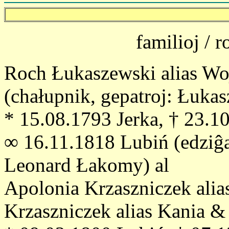
familioj / 
Roch Łukaszewski alias Wo
(chałupnik, gepatroj: Łuka
* 15.08.1793 Jerka, † 23.1
∞ 16.11.1818 Lubiń (edziĝa
Leonard Łakomy) al
Apolonia Krzaszniczek alia
Krzaszniczek alias Kania & 