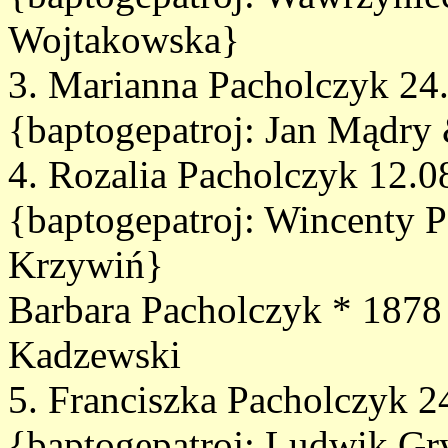
Wojtakowska}
3. Marianna Pacholczyk 24
{baptogepatroj: Jan Mądry
4. Rozalia Pacholczyk 12.
{baptogepatroj: Wincenty 
Krzywiń}
Barbara Pacholczyk * 187
Kadzewski
5. Franciszka Pacholczyk 
{baptogepatroj: Ludwik Gry