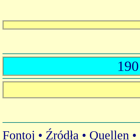
190
Fontoj • Źródła • Quellen •