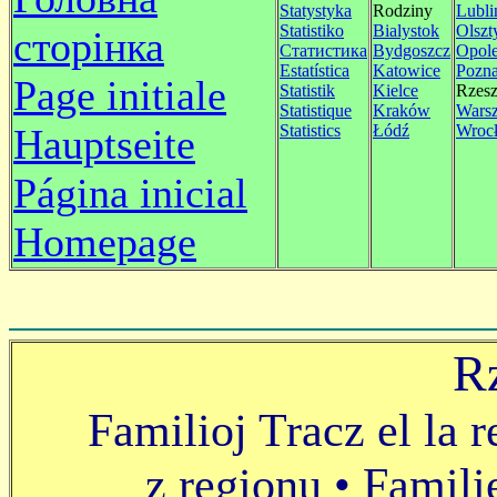
Statystyka
Rodziny
Lubli
Statistiko
Bialystok
Olszt
сторінка
Статистика
Bydgoszcz
Opol
Estatística
Katowice
Pozn
P
age initiale
Statistik
Kielce
Rzes
Statistique
Kraków
Wars
Hauptseite
Statistics
Łódź
Wroc
Página inicial
Homepage
R
Familioj Tracz el la
z regionu • Famili