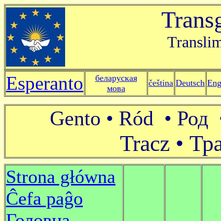
Trans
Translim
Esperanto
беларуская
čeština
Deutsch
Eng
мова
Gento • Ród • Род •
Tracz • Тра
Strona główna
Ĉefa paĝo
Головна