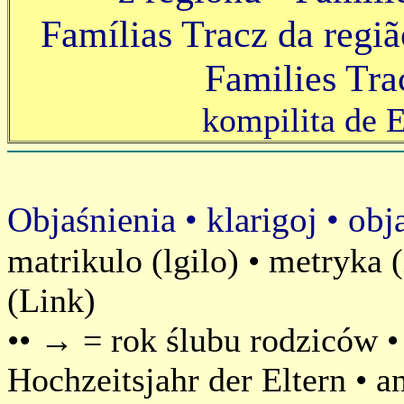
Famílias Tracz da regiã
Families Tra
kompilita de 
Objaśnienia • klarigoj • obj
matrikulo (lgilo) • metryka 
(Link)
•• → = rok ślubu rodziców • 
Hochzeitsjahr der Eltern
•
a