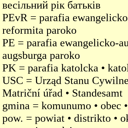
весільний рік батьків
PEvR = parafia ewangelicko
reformita paroko
PE = parafia ewangelicko-au
augsburga paroko
PK = parafia katolcka • kato
USC = Urząd Stanu Cywilnego
Matriční úřad • Standesamt
gmina = komunumo • obec 
pow. = powiat • distrikto • o