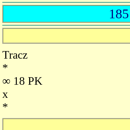
185
Tracz
*
∞ 18 PK
x
*