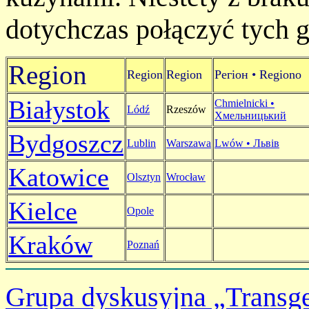
dotychczas połączyć tych g
Region
Region
Region
Регiон • Regiono
Białystok
Chmielnicki •
Lódź
Rzeszów
Хмельницький
Bydgoszcz
Lublin
Warszawa
Lwów •
Львів
Katowice
Olsztyn
Wrocław
Kielce
Opole
Kraków
Poznań
Grupa dyskusyjna „Transge