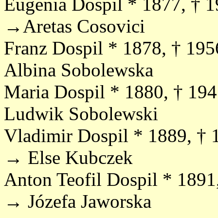
Eugenia Dospil * 1877, † 
→Aretas Cosovici
Franz Dospil * 1878, † 1
Albina Sobolewska
Maria Dospil * 1880, † 1
Ludwik Sobolewski
Vladimir Dospil * 1889, †
→ Else Kubczek
Anton Teofil Dospil * 189
→ Józefa Jaworska