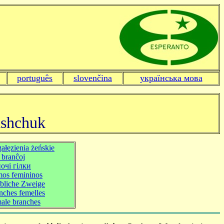
português
slovenčina
українська мова
ashchuk
ałęzienia żeńskie
 branĉoj
очі гілки
os femininos
bliche Zweige
nches femelles
ale branches