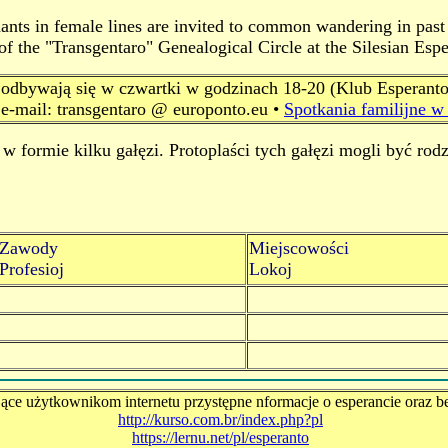
nts in female lines are invited to common wandering in past 
 of the "Transgentaro" Genealogical Circle at the Silesian Esp
odbywają się w czwartki w godzinach 18-20 (Klub Esperanto
 e-mail: transgentaro @ europonto.eu •
Spotkania familijne w
w formie kilku gałęzi. Protoplaści tych gałęzi mogli być ro
Zawody
Miejscowości
Profesioj
Lokoj
jące użytkownikom internetu przystępne nformacje o esperancie oraz be
http://kurso.com.br/index.php?pl
https://lernu.net/pl/esperanto