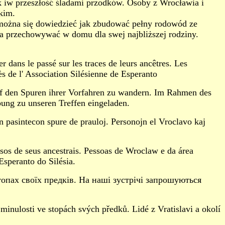
 iw przeszłość śladami przodków. Osoby z Wrocławia i
kim.
można się dowiedzieć jak zbudować pełny rodowód ze
a przechowywać w domu dla swej najbliższej rodziny.
r dans le passé sur les traces de leurs ancêtres. Les
s de l' Association Silésienne de Esperanto
f den Spuren ihrer Vorfahren zu wandern.
Im Rahmen des
ng zu unseren Treffen eingeladen.
n pasintecon spure de prauloj. Personojn el Vroclavo kaj
sos de seus ancestrais. Pessoas de Wroclaw e da área
speranto do Silésia.
топах своїх предків. На наші зустрічі запрошуються
inulosti ve stopách svých předků. Lidé z Vratislavi a okolí