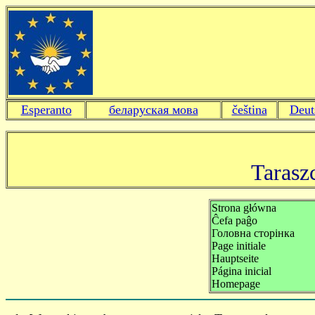
Esperanto
беларуская мова
čeština
Deut
Tarasz
Strona główna
Ĉefa paĝo
Головна сторінка
P
age initiale
Hauptseite
Página inicial
Homepage