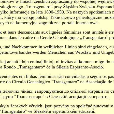
tomków w liniach żeńskich zapraszamy do wspólnej wędrówk
ealogicznego „Transgentaro“ przy Śląskim Związku Esperanc
lko informacje za lata 1800-1950. Na naszych spotkaniach 
, który ma wersję polską. Takie drzewo genealogiczne możn
ych na komercyjne zagraniczne portale internetowe.
 et leurs descendants aux lignées féminines sont invités à erre
nions dans le cadre du Cercle Généalogique „Transgentaro“ prè
n, und Nachkommen in weiblichen Linien sind eingeladen, au
Esperantoverbandes werden Menschen aus Wroclaw und Umgebu
aj ankaŭ idojn en inaj linioj, ni invitas al komuna migrado e
gia Rondo „Transgentaro“ ĉe la Silezia Esperanto-Asocio.
endentes em linhas femininas são convidadas a seguir os pas
rte do Círculo Genealógico "Transgentaro" na Associação de E
 жіночих лініях, запрошуються до спільної міграції по с
 групи "Трансгентаро" в Сілезькій асоціації есперанто.
ky v ženských větvich, jsou pozvány na společné putování v m
 "Transgentaro" ve Slezském esperantském sdružení.