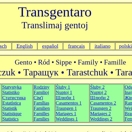
Transgentaro
Translimaj gentoj
sch
English
español
français
italiano
polski
Gento • Ród • Sippe • Family • Famille
czuk • Таращук • Tarastchuk • Tar
Statystyka
Rodziny
Śluby 1
Śluby 2
Odg
Statistiko
Familioj
Nuptoj 1
Nuptoj 2
Inaj
Статистика
Сім'ї
Шлюби 1
Шлюби 2
Жін
Estatística
Famílias
Casamentos 1
Casamentos 2
Ram
Statistik
Familien
Traungen 1
Traungen 2
Wei
Statistique
Familles
Mariages 1
Mariages 2
Bra
Statistics
Families
Weddings 1
Weddings 2
Fem