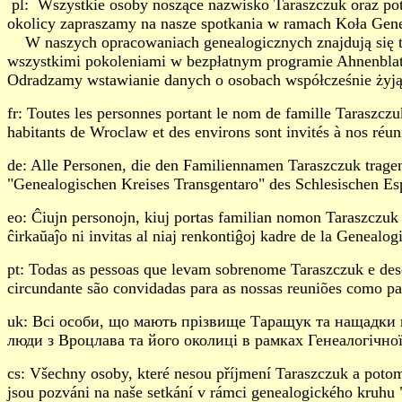
pl: Wszystkie osoby noszące nazwisko Taraszczuk oraz po
okolicy zapraszamy na nasze spotkania w ramach Koła Gen
W naszych opracowaniach genealogicznych znajdują się ty
wszystkimi pokoleniami w bezpłatnym programie Ahnenblatt
Odradzamy wstawianie danych o osobach współcześnie żyjąc
fr: Toutes les personnes portant le nom de famille Taraszczuk
habitants de Wroclaw et des environs sont invités à nos réu
de: Alle Personen, die den Familiennamen
Taraszczuk
trage
"Genealogischen Kreises Transgentaro" des Schlesischen 
eo: Ĉiujn personojn, kiuj portas familian nomon Taraszczuk k
ĉirkaŭaĵo ni invitas al niaj renkontiĝoj kadre de la Genealo
pt: Todas as pessoas que levam sobrenome Taraszczuk e desc
circundante são convidadas para as nossas reuniões como pa
uk: Всі особи, що мають прізвище Таращук та нащадки в
люди з Вроцлава та його околиці в рамках Генеалогічної
cs: Všechny osoby, které nesou příjmení Taraszczuk a potom
jsou pozváni na naše setkání v rámci genealogického kruhu