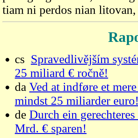
tiam ni perdos nian litovan
Rapo
cs
Spravedlivějším syst
25 miliard € ročně!
da
Ved at indføre et mere
mindst 25 miliarder euro
de
Durch ein gerechteres
Mrd. € sparen!