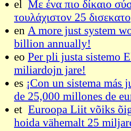
el
Με ένα πιο δίκαιο σύ
τουλάχιστον 25 δισεκατο
en
A more just system wo
billion annually!
eo
Per pli justa sistemo
miliardojn jare!
es
¡Con un sistema más j
de 25,000 millones de eu
et
Euroopa Liit võiks õi
hoida vähemalt 25 miljard