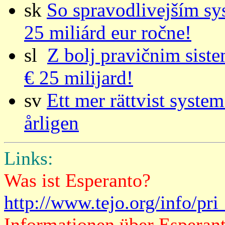
sk
So spravodlivejším sy
25 miliárd eur ročne!
sl
Z bolj pravičnim siste
€ 25 milijard!
sv
Ett mer rättvist system
årligen
Links:
Was ist Esperanto?
http://www.tejo.org/info/pr
Informationen über Esperan