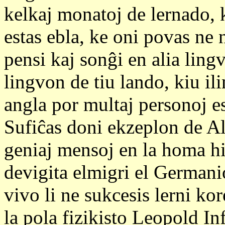
kelkaj monatoj de lernado, k
estas ebla, ke oni povas ne 
pensi kaj sonĝi en alia lingvo
lingvon de tiu lando, kiu il
angla por multaj personoj es
Sufiĉas doni ekzeplon de Alb
geniaj mensoj en la homa his
devigita elmigri el Germani
vivo li ne sukcesis lerni ko
la pola fizikisto Leopold In