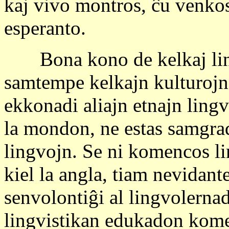
kaj vivo montros, ĉu venkos 
esperanto.
Bona kono de kelkaj ling
samtempe kelkajn kulturojn, 
ekkonadi aliajn etnajn lin
la mondon, ne estas samgrade
lingvojn. Se ni komencos li
kiel la angla, tiam nevidant
senvolontiĝi al lingvolerna
lingvistikan edukadon kome