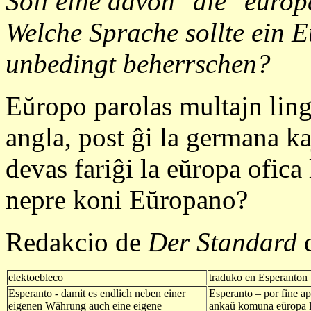
Soll eine davon "die" euro
Welche Sprache sollte ein 
unbedingt beherrschen?
Eŭropo parolas multajn lingv
angla, post ĝi la germana ka
devas fariĝi la eŭropa ofic
nepre koni Eŭropano?
Redakcio de
Der Standard
d
elektoebleco
traduko en Esperanton
Esperanto - damit es endlich neben einer
Esperanto – por fine 
eigenen Währung auch eine eigene
ankaŭ komuna eŭropa 