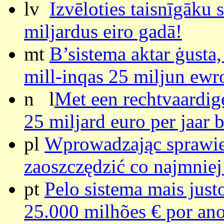
lv
Izvēloties taisnīgāku 
miljardus eiro gadā!
mt
B’sistema aktar ġusta,
mill-inqas 25 miljun ewro
n l
Met een rechtvaardig
25 miljard euro per jaar 
pl
Wprowadzając sprawi
zaoszczędzić co najmniej
pt
Pelo sistema mais jus
25.000 milhões € por an