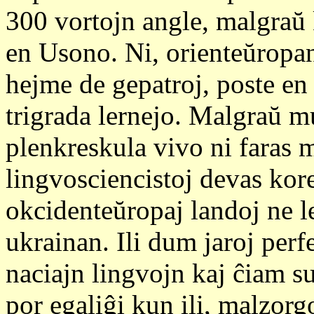
300 vortojn angle, malgraŭ 
en Usono. Ni, orienteŭropan
hejme de gepatroj, poste en 
trigrada lernejo. Malgraŭ mu
plenkreskula vivo ni faras m
lingvosciencistoj devas kore
okcidenteŭropaj landoj ne le
ukrainan. Ili dum jaroj perf
naciajn lingvojn kaj ĉiam su
por egaliĝi kun ili, malzorg