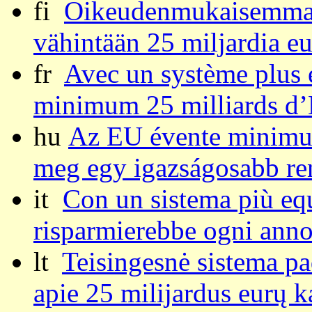
fi
Oikeudenmukaisemmalla
vähintään 25 miljardia eu
fr
Avec un système plus 
minimum 25 milliards d’
hu
Az EU évente minimum
meg egy igazságosabb ren
it
Con un sistema più eq
risparmierebbe ogni anno
lt
Teisingesnė sistema p
apie 25 milijardus eurų 