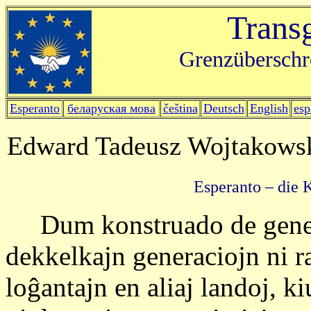
Trans
Grenzüberschr
Esperanto
беларуская мова
čeština
Deutsch
English
esp
Edward Tadeusz Wojtakows
Esperanto – die 
Dum konstruado de genea
dekkelkajn generaciojn ni r
loĝantajn en aliaj landoj, ki